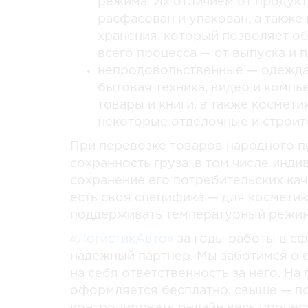
режима. Их отличием от продукт
расфасован и упакован, а также
хранения, который позволяет об
всего процесса — от выпуска и 
непродовольственные — одежда, 
бытовая техника, видео и компь
товары и книги, а также космети
некоторые отделочные и строите
При перевозке товаров народного п
сохранность груза, в том числе инд
сохранение его потребительских кач
есть своя специфика — для космети
поддерживать температурный режим, 
«ЛогистикАвто»
за годы работы в с
надежный партнер. Мы заботимся о 
на себя ответственность за него. На
оформляется бесплатно, свыше — по