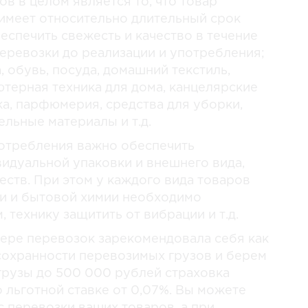
ов в целом является то, что товар
 имеет относительно длительный срок
еспечить свежесть и качество в течение
перевозки до реализации и употребления;
обувь, посуда, домашний текстиль,
ютерная техника для дома, канцелярские
ка, парфюмерия, средства для уборки,
льные материалы и т.д.
отребления важно обеспечить
ивидуальной упаковки и внешнего вида,
еств. При этом у каждого вида товаров
ки и бытовой химии необходимо
технику защитить от вибрации и т.д.
фере перевозок зарекомендовала себя как
сохранности перевозимых грузов и берем
 грузы до 500 000 рублей страховка
 льготной ставке от 0,07%. Вы можете