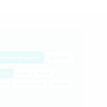
отдельная машина
догруз
 тонны
5 тонн
10 тонн
тонн
20 тонн (120 м3)
негабарит