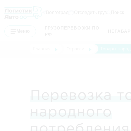
Волгоград
Отследить груз
Поиск
ГРУЗОПЕРЕВОЗКИ ПО
Меню
НЕГАБА
РФ
Главная
Отрасли
Товары народ
Перевозка т
народного
потребления