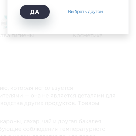
ДА
Выбрать другой
тва гигиены
Косметика
ию, которая используется
телями — она не является деталями для
водства других продуктов. Товары
ароны, сахар, чай и другая бакалея,
ебующие соблюдения температурного