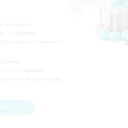
е товары и
у складами,
торговыми точками по
машины
ми по графикам
окументов для юрлиц
ВКУ