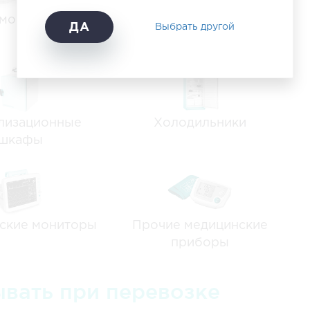
мографы
Системы
ДА
Выбрать другой
жизнеобеспечения
лизационные
Холодильники
шкафы
ские мониторы
Прочие медицинские
приборы
ывать при перевозке