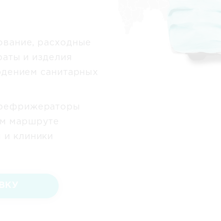
ование, расходные
раты и изделия
юдением санитарных
 рефрижераторы
ём маршруте
 и клиники
ВКУ