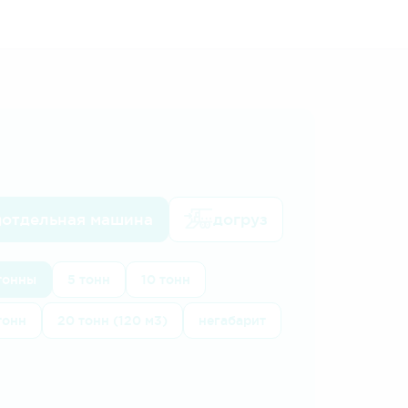
отдельная машина
догруз
 тонны
5 тонн
10 тонн
тонн
20 тонн (120 м3)
негабарит