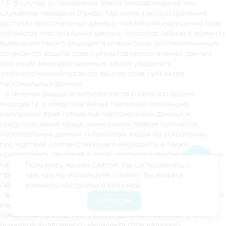
7.5. В случае установления факта неправомерной или
случайной передачи (предоставления, распространения,
доступа) персональных данных, повлекшей нарушение прав
субъектов персональных данных, оператор обязан с момента
выявления такого инцидента оператором, уполномоченным
органом по защите прав субъектов персональных данных
или иным заинтересованным лицом уведомить
уполномоченный орган по защите прав субъектов
персональных данных:
- в течение двадцати четырех часов о произошедшем
инциденте, о предполагаемых причинах, повлекших
нарушение прав субъектов персональных данных, и
предполагаемом вреде, нанесенном правам субъектов
персональных данных, о принятых мерах по устранению
последствий соответствующего инцидента, а также
предоставить сведения о лице, уполномоченном оператором
на взаимодействие с уполномоченным органом по защите
Пользуясь нашим сайтом, Вы соглашаетесь с
прав субъектов персональных данных, по вопросам,
тем, что мы используем cookies. Вы можете
связанным с выявленным инцидентом;
изменить настройки в браузере.
- в течение семидесяти двух часов о результатах внутреннего
Согласен
расследования выявленного инцидента, а также
предоставить сведения о лицах, действия которых стали
причиной выявленного инцидента (при наличии).