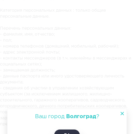
Категория персональных данных : только общие
персональные данные.
Перечень персональных данных:
- фамилия, имя, отчество;
- пол;
- номера телефонов (домашний, мобильный, рабочий);
- адрес электронной почты;
- контакты мессенджеров (в т.ч. никнеймы в мессенджерах и
социальных сетях);
- замещаемая должность;
- данные паспорта или иного удостоверяющего личность
документа;
- сведения об участии в управлении хозяйствующим
субъектом (за исключением жилищного, жилищно-
строительного, гаражного кооперативов, садоводческого,
огороднического, дачного потребительских кооперативов,
товарищества собственников недвижимости и профсоюза,
Ваш город
Волгоград
?
зарегистрированного в установленном порядке), занятии
предпринимательской деятельностью