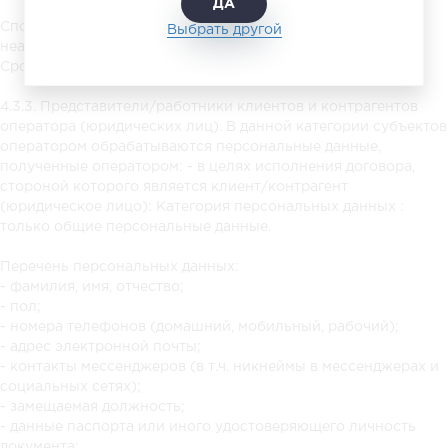
ДА
Способ обработки: Автоматизированный и
Выбрать другой
неавтоматизированный
Срок обработки и хранения: 5 лет
4.3.3. Представители/работники клиентов и контрагентов
оператора (юридических лиц). В данной категории субъектов
оператором обрабатываются персональные данные,
полученные оператором: - в целях исполнения договора,
стороной которого является клиент/контрагент
(юридическое лицо): Категория персональных данных :
только общие персональные данные.
Перечень персональных данных:
- фамилия, имя, отчество;
- пол;
- номера телефонов (домашний, мобильный, рабочий);
- адрес электронной почты;
- контакты мессенджеров (в т.ч. никнеймы в мессенджерах и
социальных сетях);
- замещаемая должность;
- данные паспорта или иного удостоверяющего личность
документа;